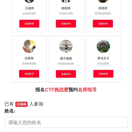
报名
CTF挑战赛
预约
名师指导
已有
人参加
2366
姓名: