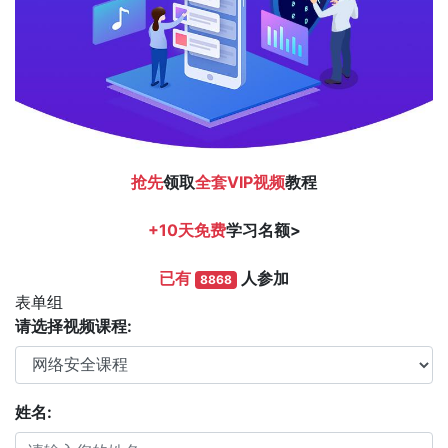
抢先
领取
全套VIP视频
教程
+10天免费
学习名额>
已有
人参加
8868
表单组
请选择视频课程:
姓名: