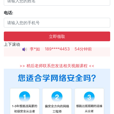
电话:
张*燕
188****2207
22分钟前
立即领取
王*军
186****8644
98分钟前
上下滚动
李*如
189****4453
54分钟前
>> 稍后老师联系您发送相关视频课程 <<